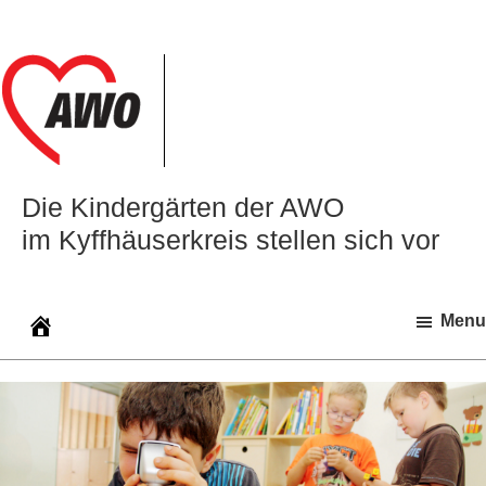
Zur
Zum
Zur
Hauptnavigation
Inhalt
Seitenspalte
springen
springen
springen
Die Kindergärten der AWO
im Kyffhäuserkreis stellen sich vor
Menu